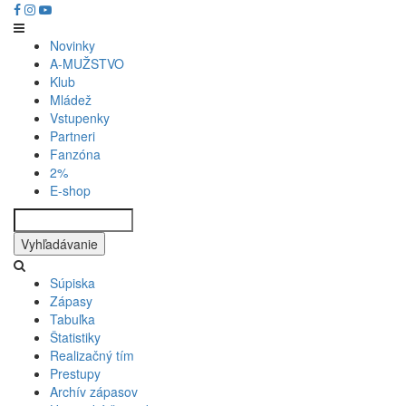
Skočiť
na
hlavný
Novinky
Main
obsah
A-MUŽSTVO
Klub
navigation
Mládež
Vstupenky
Partneri
Fanzóna
2%
E-shop
Vyhľadávanie
Súpiska
Zápasy
Tabuľka
Štatistiky
Realizačný tím
Prestupy
Archív zápasov