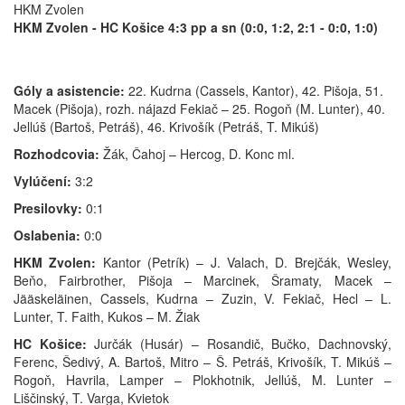
HKM Zvolen
HKM Zvolen - HC Košice 4:3 pp a sn (0:0, 1:2, 2:1 - 0:0, 1:0)
Góly a asistencie:
22. Kudrna (Cassels, Kantor), 42. Pišoja, 51.
Macek (Pišoja), rozh. nájazd Fekiač – 25. Rogoň (M. Lunter), 40.
Jellúš (Bartoš, Petráš), 46. Krivošík (Petráš, T. Mikúš)
Rozhodcovia:
Žák, Čahoj – Hercog, D. Konc ml.
Vylúčení:
3:2
Presilovky:
0:1
Oslabenia:
0:0
HKM Zvolen:
Kantor (Petrík) – J. Valach, D. Brejčák, Wesley,
Beňo, Fairbrother, Pišoja – Marcinek, Šramaty, Macek –
Jääskeläinen, Cassels, Kudrna – Zuzin, V. Fekiač, Hecl – L.
Lunter, T. Faith, Kukos – M. Žiak
HC Košice:
Jurčák (Husár) – Rosandič, Bučko, Dachnovský,
Ferenc, Šedivý, A. Bartoš, Mitro – Š. Petráš, Krivošík, T. Mikúš –
Rogoň, Havrila, Lamper – Plokhotnik, Jellúš, M. Lunter –
Liščinský, T. Varga, Kvietok