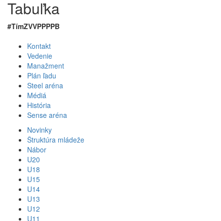
Tabuľka
#
Tím
Z
V
VP
PP
P
B
Kontakt
Vedenie
Manažment
Plán ľadu
Steel aréna
Médiá
História
Sense aréna
Novinky
Štruktúra mládeže
Nábor
U20
U18
U15
U14
U13
U12
U11