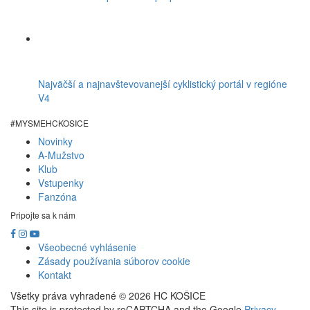
Najväčší a najnavštevovanejší cyklistický portál v regióne
V4
#MYSMEHCKOSICE
Novinky
Footer
A-Mužstvo
Klub
menu
Vstupenky
Fanzóna
Pripojte sa k nám
Všeobecné vyhlásenie
Zásady používania súborov cookie
Kontakt
Všetky práva vyhradené © 2026 HC KOŠICE
This site is protected by reCAPTCHA and the Google
Privacy