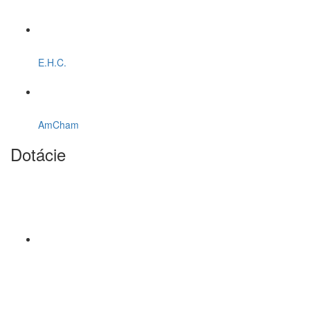
E.H.C.
AmCham
Dotácie