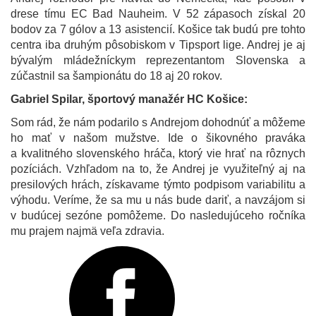
drese tímu EC Bad Nauheim. V 52 zápasoch získal 20
bodov za 7 gólov a 13 asistencií. Košice tak budú pre tohto
centra iba druhým pôsobiskom v Tipsport lige. Andrej je aj
bývalým mládežníckym reprezentantom Slovenska a
zúčastnil sa šampionátu do 18 aj 20 rokov.
Gabriel Spilar, športový manažér HC Košice:
Som rád, že nám podarilo s Andrejom dohodnúť a môžeme
ho mať v našom mužstve. Ide o šikovného praváka
a kvalitného slovenského hráča, ktorý vie hrať na rôznych
pozíciách. Vzhľadom na to, že Andrej je využiteľný aj na
presilových hrách, získavame týmto podpisom variabilitu a
výhodu. Veríme, že sa mu u nás bude dariť, a navzájom si
v budúcej sezóne pomôžeme. Do nasledujúceho ročníka
mu prajem najmä veľa zdravia.