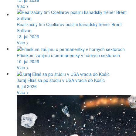
Viac >
Realizačný tím Oceliarov posilní kanadský tréner Brent
Sullivan
13. júl 2026
Viac >
Prieskum záujmu o permanentky v horných sektoroch
10. júl 2026
Viac >
Juraj Eliaš sa po štúdiu v USA vracia do Košíc
9. júl 2026
Viac >