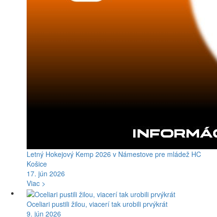
Letný Hokejový Kemp 2026 v Námestove pre mládež HC
Košice
17. jún 2026
Viac >
Oceliari pustili žilou, viacerí tak urobili prvýkrát
9. jún 2026