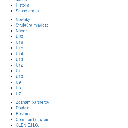
História
Sense aréna
Novinky
Štruktúra mládeže
Nábor
U20
U18
U15
U14
U13
U12
U11
U10
U9
U8
U7
Zoznam partnerov
Dotácie
Reklama
Community Forum
ČLEN E.H.C.