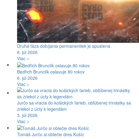
Druhá fáza dobíjania permanentiek je spustená
6. júl 2026
Viac >
Bedřich Brunclík oslavuje 80 rokov
6. júl 2026
Viac >
Jurčo sa vracia do košických farieb, obľúbenej trinástky sa
zriekol z úcty k legendám
3. júl 2026
Viac >
Tomáš Jurčo si oblečie dres Košíc