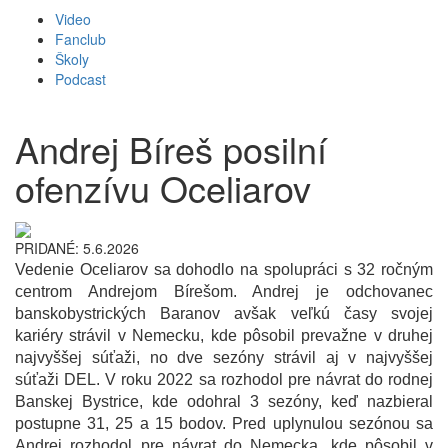
Video
Fanclub
Školy
Podcast
Andrej Bíreš posilní
ofenzívu Oceliarov
PRIDANÉ: 5.6.2026
Vedenie Oceliarov sa dohodlo na spolupráci s 32 ročným
centrom Andrejom Bírešom. Andrej je odchovanec
banskobystrických Baranov avšak veľkú časy svojej
kariéry strávil v Nemecku, kde pôsobil prevažne v druhej
najvyššej súťaži, no dve sezóny strávil aj v najvyššej
súťaži DEL. V roku 2022 sa rozhodol pre návrat do rodnej
Banskej Bystrice, kde odohral 3 sezóny, keď nazbieral
postupne 31, 25 a 15 bodov. Pred uplynulou sezónou sa
Andrej rozhodol pre návrat do Nemecka, kde pôsobil v