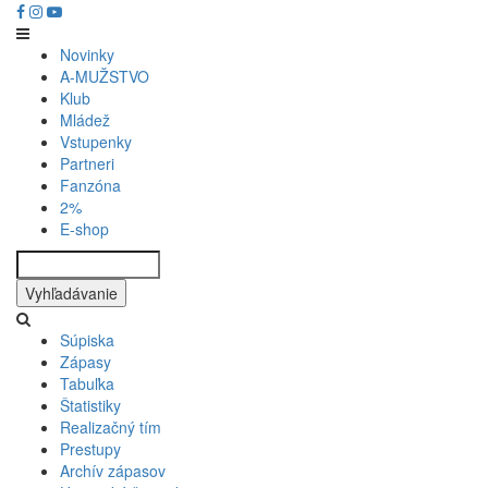
Skočiť
na
hlavný
Novinky
Main
obsah
A-MUŽSTVO
Klub
navigation
Mládež
Vstupenky
Partneri
Fanzóna
2%
E-shop
Vyhľadávanie
Súpiska
Zápasy
Tabuľka
Štatistiky
Realizačný tím
Prestupy
Archív zápasov