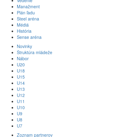
Vedenie
Manažment
Plán ľadu
Steel aréna
Médiá
História
Sense aréna
Novinky
Štruktúra mládeže
Nábor
U20
U18
U15
U14
U13
U12
U11
U10
U9
U8
U7
Zoznam partnerov