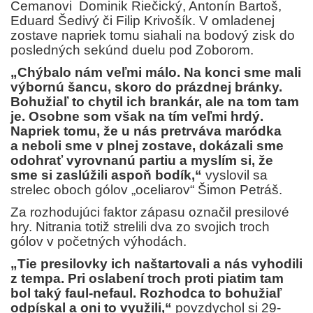
Cemanovi
Dominik Riečický, Antonín Bartoš,
Eduard Šedivý či Filip Krivošík. V omladenej
zostave napriek tomu siahali na bodový zisk do
posledných sekúnd duelu pod Zoborom.
„Chýbalo nám veľmi málo. Na konci sme mali
výbornú šancu, skoro do prázdnej bránky.
Bohužiaľ to chytil ich brankár, ale na tom tam
je. Osobne som však na tím veľmi hrdý.
Napriek tomu, že u nás pretrváva maródka
a neboli sme v plnej zostave, dokázali sme
odohrať vyrovnanú partiu a myslím si, že
sme si zaslúžili aspoň bodík,“
vyslovil sa
strelec oboch gólov „oceliarov“ Šimon Petráš.
Za rozhodujúci faktor zápasu označil presilové
hry. Nitrania totiž strelili dva zo svojich troch
gólov v početných výhodách.
„Tie presilovky ich naštartovali a nás vyhodili
z tempa. Pri oslabení troch proti piatim tam
bol taký faul-nefaul. Rozhodca to bohužiaľ
odpískal a oni to využili,“
povzdychol si 29-