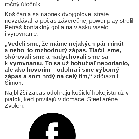
ročný útočník.
Košičania sa napriek dvojgólovej strate
nevzdávali a počas záverečnej power play strelil
Petráš kontaktný gól a na vlásku viselo
i vyrovnanie.
„Vedeli sme, že máme nejakých pár minút
a nebol to rozhodnutý zápas. Tlačili sme,
skórovali sme a nadychovali sme sa
k vyrovnaniu. To sa už bohužiaľ nepodarilo,
ale ako hovorím – odohrali sme výborný
zápas a som hrdý na celý tím,“
zdôraznil
Šimon.
Najbližší zápas odohrajú košickí hokejistu už v
piatok, keď privítajú v domácej Steel aréne
Zvolen.