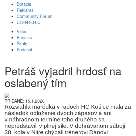
Dotácie
Reklama
Community Forum
ČLEN E.H.C.
Video
Fanclub
Školy
Podcast
Petráš vyjadril hrdosť na
oslabený tím
PRIDANÉ: 15.1.2026
Rozsiahla maródka v radoch HC Košice mala za
následok odloženie dvoch zápasov a ani
v náhradnom termíne toho druhého sa
nepredstavili v plnej sile. V dohrávanom súboji
38. kola v Nitre chýbali trénerovi Danovi