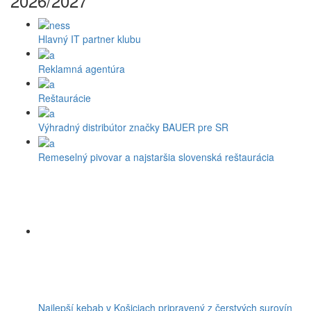
2026/2027
Hlavný IT partner klubu
Reklamná agentúra
Reštaurácie
Výhradný distribútor značky BAUER pre SR
Remeselný pivovar a najstaršia slovenská reštaurácia
Najlepší kebab v Košiciach pripravený z čerstvých surovín