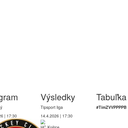
gram
Výsledky
Tabuľka
ký
Tipsport liga
#
Tím
Z
V
VP
PP
P
B
6 | 17:30
14.4.2026 | 17:30
HC Košice