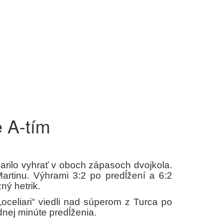
e A-tím
arilo vyhrať v oboch zápasoch dvojkola.
artinu. Výhrami 3:2 po predĺžení a 6:2
ný hetrik.
„oceliari“ viedli nad súperom z Turca po
nej minúte predĺženia.