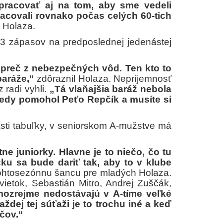
pracovať aj na tom, aby sme vedeli
acovali rovnako počas celých 60-tich
r Holaza.
 33 zápasov na predposlednej jedenástej
a preč z nebezpečných vôd. Ten kto to
baráže,“
zdôraznil Holaza. Nepríjemnosť
 radi vyhli.
„Tá vlaňajšia baráž nebola
vtedy pomohol Peťo Repčík a musíte si
sti tabuľky, v seniorskom A-mužstve má
ne juniorky. Hlavne je to niečo, čo tu
ku sa bude dariť tak, aby to v klube
ohtosezónnu šancu pre mladých Holaza.
vietok, Sebastián Mitro, Andrej Zuščák,
amozrejme nedostávajú v A-tíme veľké
aždej tej súťaži je to trochu iné a keď
čov.“