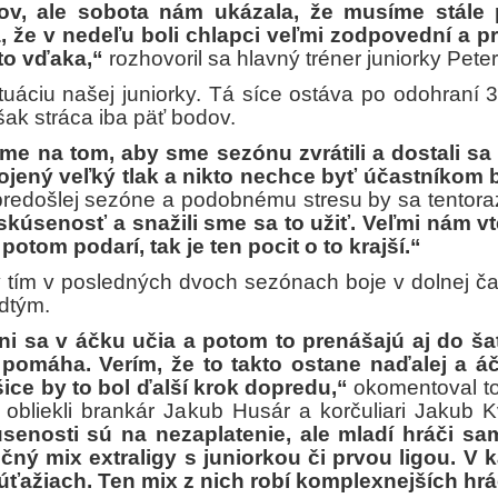
ov, ale sobota nám ukázala, že musíme stále 
 že v nedeľu boli chlapci veľmi zodpovední a pr
 to vďaka,“
rozhovoril sa hlavný tréner juniorky Pete
tuáciu našej juniorky. Tá síce ostáva po odohraní
ak stráca iba päť bodov.
bíme na tom, aby sme sezónu zvrátili a dostali s
pojený veľký tlak a nikto nechce byť účastníkom 
v predošlej sezóne a podobnému stresu by sa tentoraz
 skúsenosť a snažili sme sa to užiť. Veľmi nám 
potom podarí, tak je ten pocit o to krajší.“
ý tím v posledných dvoch sezónach boje v dolnej ča
edtým.
i sa v áčku učia a potom to prenášajú aj do šat
pomáha. Verím, že to takto ostane naďalej a áč
ce by to bol ďalší krok dopredu,“
okomentoval t
obliekli brankár Jakub Husár a korčuliari Jakub K
úsenosti sú na nezaplatenie, ale mladí hráči s
čný mix extraligy s juniorkou či prvou ligou. V k
úťažiach. Ten mix z nich robí komplexnejších hrá