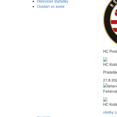
Historické štatistiky
Oceliari vo svete
HC Preš
HC Koši
Priateľs
21.8.202
Fehérvá
HC Koši
všetky 