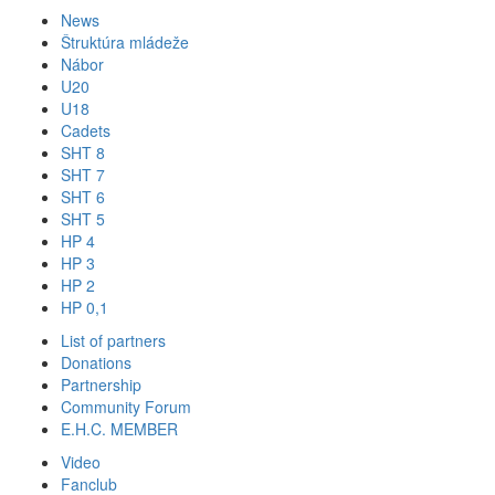
News
Štruktúra mládeže
Nábor
U20
U18
Cadets
SHT 8
SHT 7
SHT 6
SHT 5
HP 4
HP 3
HP 2
HP 0,1
List of partners
Donations
Partnership
Community Forum
E.H.C. MEMBER
Video
Fanclub