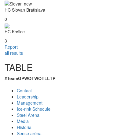
HC Slovan Bratislava
0
HC Košice
3
Report
all results
TABLE
#
Team
GP
W
OTW
OTL
L
TP
Contact
Leadership
Management
Ice-rink Schedule
Steel Arena
Media
História
Sense aréna