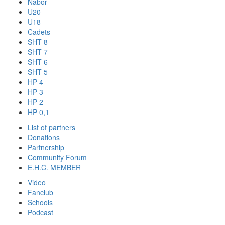
Nábor
U20
U18
Cadets
SHT 8
SHT 7
SHT 6
SHT 5
HP 4
HP 3
HP 2
HP 0,1
List of partners
Donations
Partnership
Community Forum
E.H.C. MEMBER
Video
Fanclub
Schools
Podcast