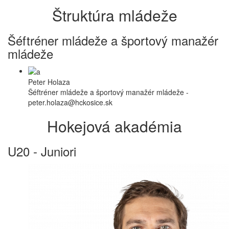
Štruktúra mládeže
Šéftréner mládeže a športový manažér
mládeže
Peter Holaza
Šéftréner mládeže a športový manažér mládeže -
peter.holaza@hckosice.sk
Hokejová akadémia
U20 - Juniori