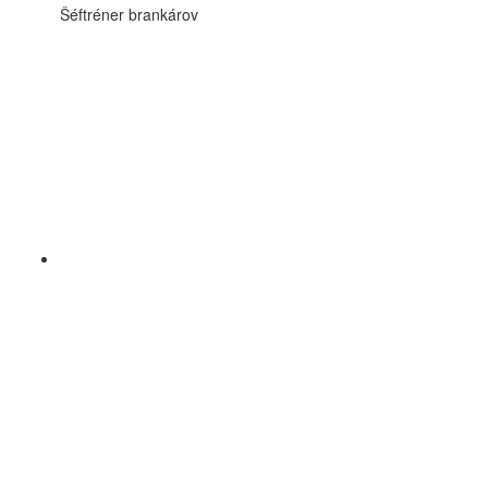
Šéftréner brankárov