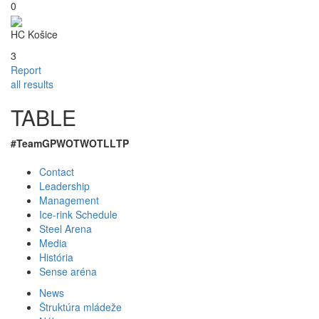
0
HC Košice
3
Report
all results
TABLE
#
Team
GP
W
OTW
OTL
L
TP
Contact
Leadership
Management
Ice-rink Schedule
Steel Arena
Media
História
Sense aréna
News
Štruktúra mládeže