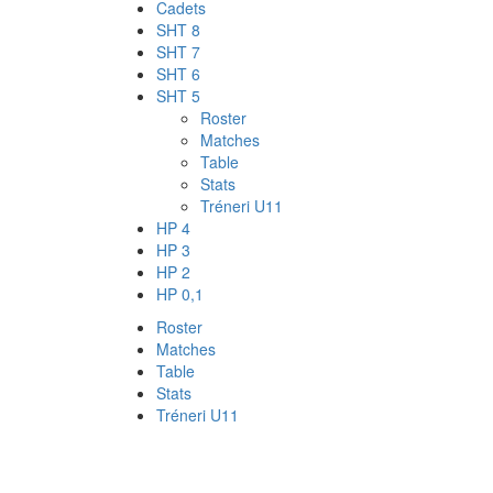
Cadets
SHT 8
SHT 7
SHT 6
SHT 5
Roster
Matches
Table
Stats
Tréneri U11
HP 4
HP 3
HP 2
HP 0,1
Roster
Matches
Table
Stats
Tréneri U11