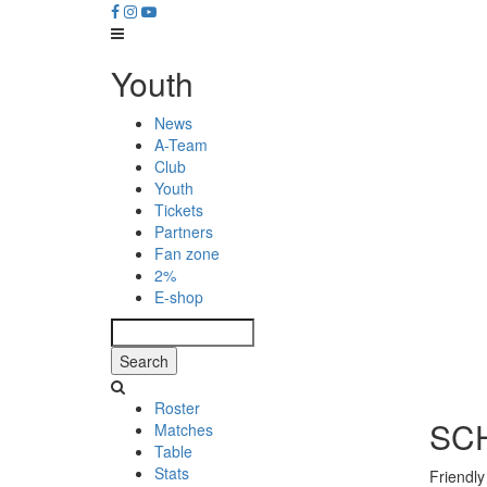
Skip
to
main
Main
Youth
content
navigation
News
A-Team
Club
Youth
Tickets
Partners
Fan zone
2%
E-shop
Search
Roster
SC
Matches
Table
Stats
Friendly