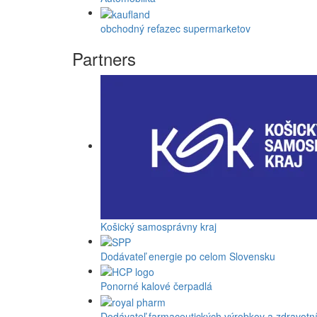
obchodný reťazec supermarketov
Partners
Košický samosprávny kraj
Dodávateľ energie po celom Slovensku
Ponorné kalové čerpadlá
Dodávateľ farmaceutických výrobkov a zdravot