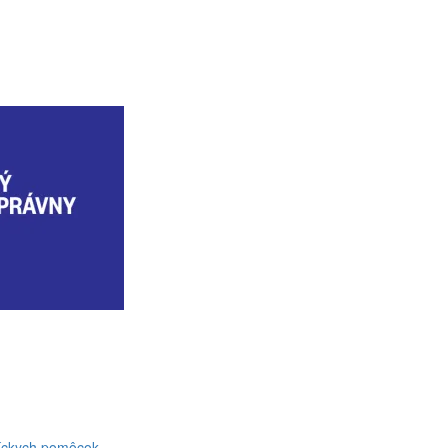
níckych pomôcok