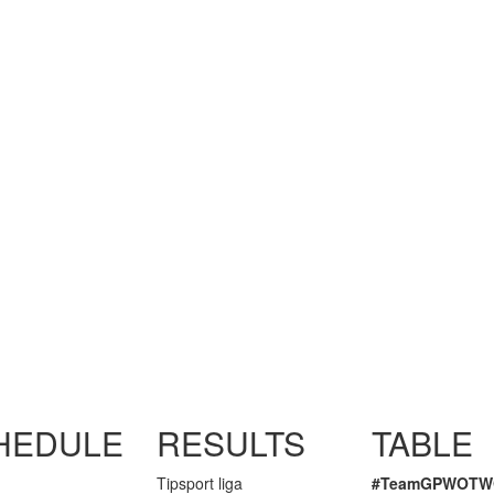
HEDULE
RESULTS
TABLE
Tipsport liga
#
Team
GP
W
OTW