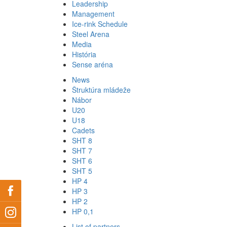
Leadership
Management
Ice-rink Schedule
Steel Arena
Media
História
Sense aréna
News
Štruktúra mládeže
Nábor
U20
U18
Cadets
SHT 8
SHT 7
SHT 6
SHT 5
HP 4
HP 3
HP 2
HP 0,1
List of partners