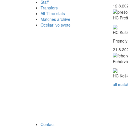
Staff
12.8.202
Transfers
All-Time stats
HC Preš
Matches archive
Oceliari vo svete
HC Koši
Friendly
21.8.202
Fehérvá
HC Koši
all matc
Contact