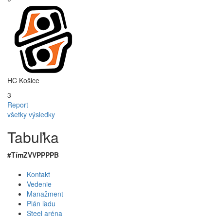
HC Košice
3
Report
všetky výsledky
Tabuľka
#
Tím
Z
V
VP
PP
P
B
Kontakt
Vedenie
Manažment
Plán ľadu
Steel aréna