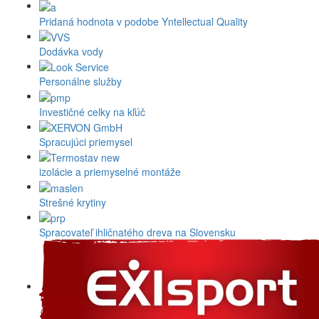
Pridaná hodnota v podobe Yntellectual Quality
Dodávka vody
Personálne služby
Investičné celky na kľúč
Spracujúci priemysel
izolácie a priemyselné montáže
Strešné krytiny
Spracovateľ ihličnatého dreva na Slovensku