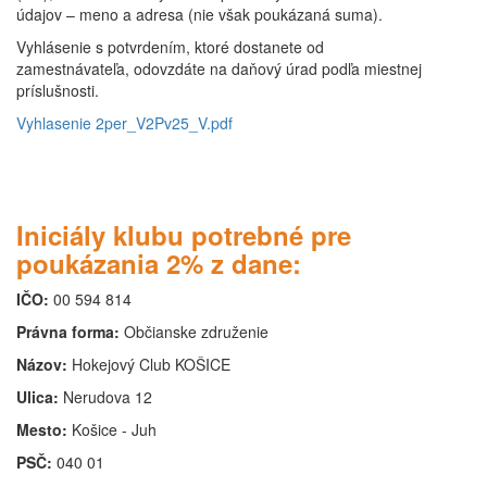
údajov – meno a adresa (nie však poukázaná suma).
Vyhlásenie s potvrdením, ktoré dostanete od
zamestnávateľa, odovzdáte na daňový úrad podľa miestnej
príslušnosti.
Vyhlasenie 2per_V2Pv25_V.pdf
Iniciály klubu potrebné pre
poukázania 2% z dane:
IČO:
00 594 814
Právna forma:
Občianske združenie
Názov:
Hokejový Club KOŠICE
Ulica:
Nerudova 12
Mesto:
Košice - Juh
PSČ:
040 01