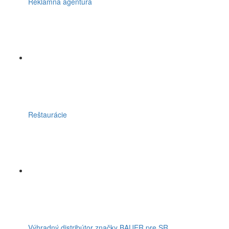
Reklamná agentúra
Reštaurácie
Výhradný distribútor značky BAUER pre SR