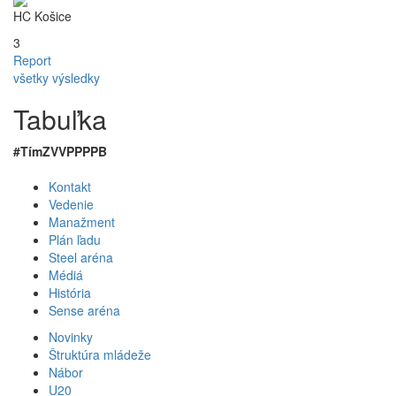
HC Košice
3
Report
všetky výsledky
Tabuľka
#
Tím
Z
V
VP
PP
P
B
Kontakt
Vedenie
Manažment
Plán ľadu
Steel aréna
Médiá
História
Sense aréna
Novinky
Štruktúra mládeže
Nábor
U20