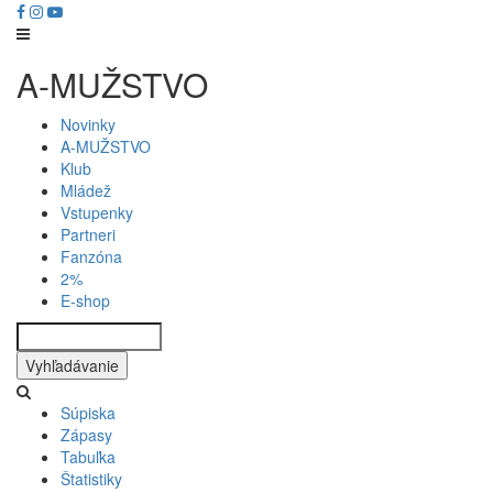
Skočiť
na
hlavný
Main
A-MUŽSTVO
obsah
navigation
Novinky
A-MUŽSTVO
Klub
Mládež
Vstupenky
Partneri
Fanzóna
2%
E-shop
Vyhľadávanie
Súpiska
Zápasy
Tabuľka
Štatistiky