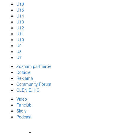
U18
U15
U14
U13
U12
U11
U10
U9
U8
U7
Zoznam partnerov
Dotácie
Reklama
Community Forum
ČLEN E.H.C.
Video
Fanclub
Školy
Podcast