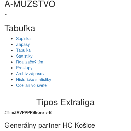
A-MUŽSTVO
Tabuľka
Súpiska
Zápasy
Tabuľka
Štatistiky
Realizačný tím
Prestupy
Archív zápasov
Historické štatistiky
Oceliari vo svete
Tipos Extraliga
#
Tím
Z
V
VP
PP
P
Skóre
+/-
B
Generálny partner HC Košice