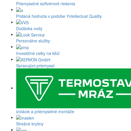
Priemyselné softvérové riešenia
Pridaná hodnota v podobe Yntellectual Quality
Dodávka vody
Personálne služby
Investičné celky na kľúč
Spracujúci priemysel
izolácie a priemyselné montáže
Strešné krytiny