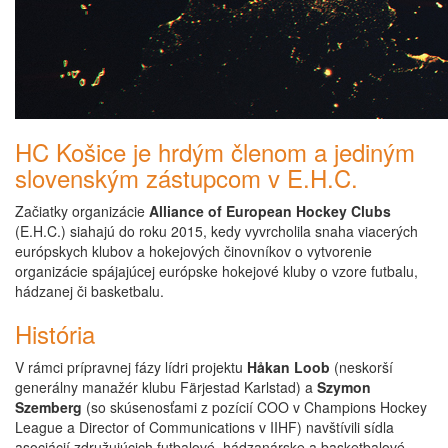
HC Košice je hrdým členom a jediným
slovenským zástupcom v E.H.C.
Začiatky organizácie
Alliance of European Hockey Clubs
(E.H.C.) siahajú do roku 2015, kedy vyvrcholila snaha viacerých
európskych klubov a hokejových činovníkov o vytvorenie
organizácie spájajúcej európske hokejové kluby o vzore futbalu,
hádzanej či basketbalu.
História
V rámci prípravnej fázy lídri projektu
Håkan Loob
(neskorší
generálny manažér klubu Färjestad Karlstad) a
Szymon
Szemberg
(so skúsenosťami z pozícií COO v Champions Hockey
League a Director of Communications v IIHF) navštívili sídla
asociácií združujúcich futbalové, hádzanárske a basketbalové