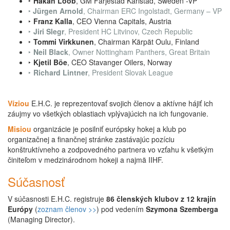
‣
Håkan Loob
, GM Färjestad Karlstad, Sweden -VP
‣
Jürgen Arnold
, Chairman ERC Ingolstadt, Germany – VP
‣
Franz Kalla
, CEO Vienna Capitals, Austria
‣
Jiri Slegr
, President HC Litvinov, Czech Republic
‣
Tommi Virkkunen
, Chairman Kärpät Oulu, Finland
‣
Neil Black
, Owner Nottingham Panthers, Great Britain
‣
Kjetil Böe
, CEO Stavanger Oilers, Norway
‣
Richard Lintner
, President Slovak League
Víziou
E.H.C. je reprezentovať svojich členov a aktívne hájiť ich
záujmy vo všetkých oblastiach vplývajúcich na ich fungovanie.
Misiou
organizácie je posilniť európsky hokej a klub po
organizačnej a finančnej stránke zastávajúc pozíciu
konštruktívneho a zodpovedného partnera vo vzťahu k všetkým
činiteľom v medzinárodnom hokeji a najmä IIHF.
Súčasnosť
V súčasnosti E.H.C. registruje
86 členských klubov z 12 krajín
Európy
(
zoznam členov >>
) pod vedením
Szymona Szemberga
(Managing Director).