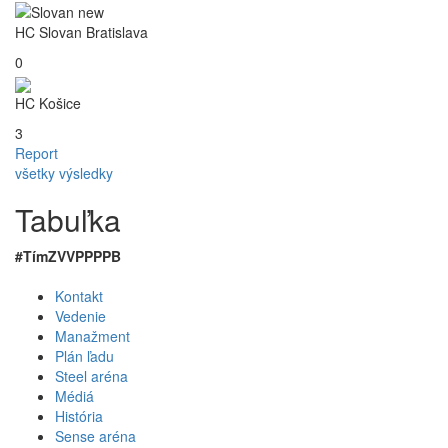
HC Slovan Bratislava
0
HC Košice
3
Report
všetky výsledky
Tabuľka
#
Tím
Z
V
VP
PP
P
B
Kontakt
Vedenie
Manažment
Plán ľadu
Steel aréna
Médiá
História
Sense aréna