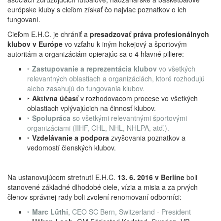
európske kluby s cieľom získať čo najviac poznatkov o ich
fungovaní.
Cieľom E.H.C. je chrániť a
presadzovať práva profesionálnych
klubov v Európe
vo vzťahu k iným hokejový a športovým
autoritám a organizáciám opierajúc sa o 4 hlavné piliere:
‣
Zastupovanie a reprezentácia klubov
vo všetkých
relevantných oblastiach a organizáciách, ktoré rozhodujú
alebo zasahujú do fungovania klubov.
‣
Aktívna účasť
v rozhodovacom procese vo všetkých
oblastiach vplývajúcich na činnosť klubov.
‣
Spolupráca
so všetkými relevantnými športovými
organizáciami (IIHF, CHL, NHL, NHLPA, atď.).
‣
Vzdelávanie a podpora
zvyšovania poznatkov a
vedomostí členských klubov.
Na ustanovujúcom stretnutí E.H.C.
13. 6. 2016 v Berlíne
boli
stanovené základné dlhodobé ciele, vízia a misia a za prvých
členov správnej rady boli zvolení renomovaní odborníci:
‣
Marc Lüthi
, CEO SC Bern, Switzerland - President