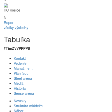
HC Košice
3
Report
všetky výsledky
Tabuľka
#
Tím
Z
V
VP
PP
P
B
Kontakt
Vedenie
Manažment
Plán ľadu
Steel aréna
Médiá
História
Sense aréna
Novinky
Štruktúra mládeže
Nábor