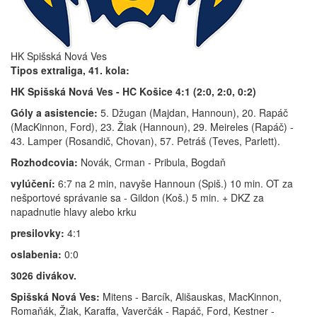
HK Spišská Nová Ves
Tipos extraliga, 41. kola:
HK Spišská Nová Ves - HC Košice 4:1 (2:0, 2:0, 0:2)
Góly a asistencie:
5. Džugan (Majdan, Hannoun), 20. Rapáč
(MacKinnon, Ford), 23. Žiak (Hannoun), 29. Meireles (Rapáč) -
43. Lamper (Rosandič, Chovan), 57. Petráš (Teves, Parlett).
Rozhodcovia:
Novák, Crman - Pribula, Bogdaň
vylúčení:
6:7 na 2 min, navyše Hannoun (Spiš.) 10 min. OT za
nešportové správanie sa - Gildon (Koš.) 5 min. + DKZ za
napadnutie hlavy alebo krku
presilovky:
4:1
oslabenia:
0:0
3026 divákov.
Spišská Nová Ves:
Mitens - Barcík, Ališauskas, MacKinnon,
Romaňák, Žiak, Karaffa, Vaverčák - Rapáč, Ford, Kestner -