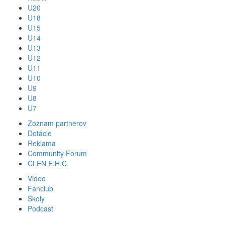
U20
U18
U15
U14
U13
U12
U11
U10
U9
U8
U7
Zoznam partnerov
Dotácie
Reklama
Community Forum
ČLEN E.H.C.
Video
Fanclub
Školy
Podcast