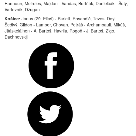
Hannoun, Meireles, Majdan - Vandas, Bortňák, Danielčák - Šuty,
Vartovník, Džugan
Košice:
Janus (29. Eliaš) - Parlett, Rosandič, Teves, Deyl,
Šedivý, Gildon - Lamper, Chovan, Petráš - Archambault, Mikúš,
Jääskeläinen - A. Bartoš, Havrila, Rogoň - J. Bartoš, Zigo,
Dachnovskij